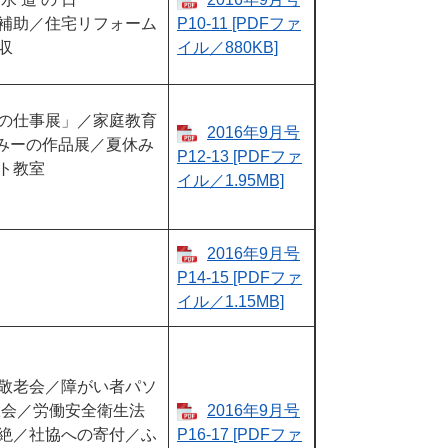
補助／住宅リフォーム
P10-11​​​ [PDFファ
収
イル／880KB]
の仕事展」／家庭教育
2016年9月号
るみーの作品展／夏休み
P12-13​​​ [PDFファ
ト教室
イル／1.95MB]
2016年9月号
P14-15​​​ [PDFファ
イル／1.15MB]
敬老会／障がい者パソ
大会／労働安全衛生法
2016年9月号
絶／社協への寄付／ふ
P16-17 [PDFファ