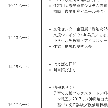
10-11ページ
住宅用太陽光発電システム設置
補助／農業用廃ビニール等の回
文化センター企画展「親泊次郎
支援シンポジウムin島尻／ち
12-13ページ
小学生水泳教室・アイススケー
体協 島尻郡夏季大会
はえばる日和
14-15ページ
図書館だより
情報ありくり
子育て支援ブックスタート／町
コン教室／2017ミス沖縄選出
16-17ページ
に基づく免許試験／飲酒運転根