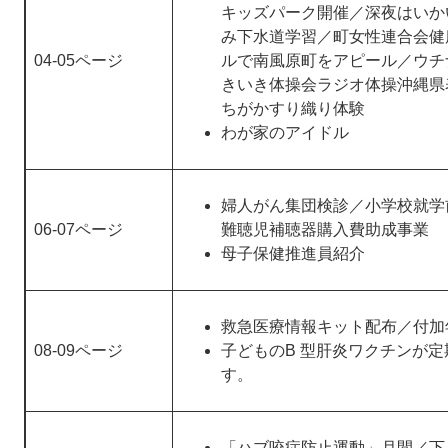
キッズパーク開催／深夜はいか
み下水道学習／町女性連合会健
04-05ページ
ルで南風原町をアピール／ウチ
きいき体操会ラジオ体操沖縄県
ちがかすり織り体験
わが家のアイドル
婦人がん集団検診／小学校就学
06-07ページ
難聴児補聴器購入費助成事業
母子保健推進員紹介
救急医療情報キット配布／付加
08-09ページ
子どものB 型肝炎ワクチンが
す。
「ハブ咬症防止運動」月間／下 水