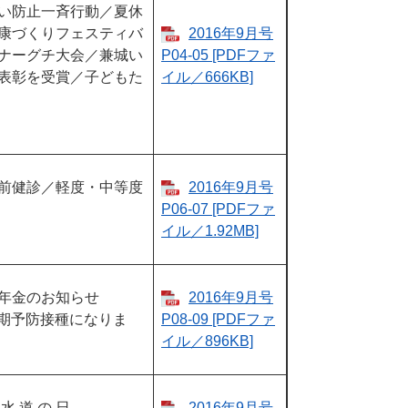
い防止一斉行動／夏休
康づくりフェスティバ
2016年9月号
ナーグチ大会／兼城い
P04-05​​​ [PDFファ
表彰を受賞／子どもた
イル／666KB]
前健診／軽度・中等度
2016年9月号
P06-07​​​ [PDFファ
イル／1.92MB]
年金のお知らせ
2016年9月号
定期予防接種になりま
P08-09 [PDFファ
イル／896KB]
 道 の 日
2016年9月号