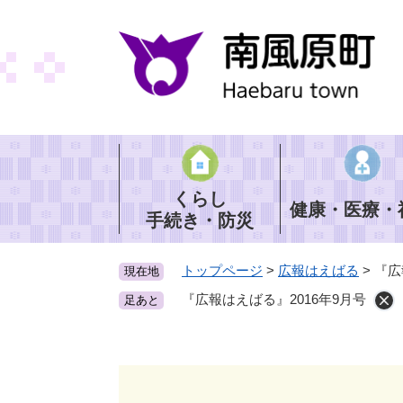
ペ
ー
ジ
の
先
頭
で
す
。
くらし
健康・医療・
手続き・防災
トップページ
>
広報はえばる
>
『広
現在地
『広報はえばる』2016年9月号
足あと