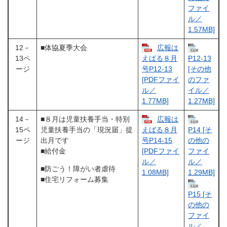
ファイ
ル／
1.57MB]
12－
■体協夏季大会
広報は
13ペ
えばる８月
P12-13
ージ
号P12-13
[その他
[PDFファイ
のファ
ル／
イル／
1.77MB]
1.27MB]
14－
■８月は児童扶養手当・特別
広報は
15ペ
児童扶養手当の「現況届」提
えばる８月
P14 [そ
ージ
出月です
号P14-15
の他の
■給付金
[PDFファイ
ファイ
ル／
ル／
■防ごう！障がい者虐待
1.08MB]
1.29MB]
■住宅リフォーム募集
P15 [そ
の他の
ファイ
ル／