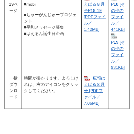
19ペ
■mobi
えばる８月
P18 [そ
ージ
号P18-19
の他の
■ちゃーがんじゅープロジェ
[PDFファイ
ファイ
クト
ル／
ル／
■平和メッセージ募集
1.42MB]
441KB]
■はえるん誕生日企画
P19 [そ
の他の
ファイ
ル／
931KB]
一括
時間が掛かります。よろしけ
広報は
ダウ
れば、右のアイコンをクリッ
えばる８月
ンロ
クしてください。
号 [PDFフ
ード
ァイル／
7.06MB]