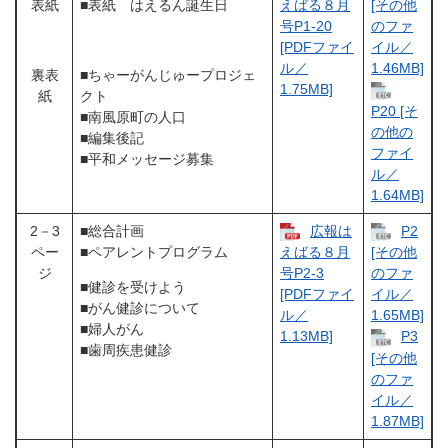
表紙
■表紙 はえるん誕生日
えばる８月
[その他
号P1-20
のファ
[PDFファイ
イル／
ル／
1.46MB]
裏表
■ちゃーがんじゅープロジェ
1.75MB]
紙
クト
P20 [そ
■南風原町の人口
の他の
■編集後記
ファイ
■平和メッセージ募集
ル／
1.64MB]
2－3
■総合計画
広報は
P2
ペー
■ペアレントプログラム
えばる８月
[その他
ジ
号P2-3
のファ
■健診を受けよう
[PDFファイ
イル／
■がん健診について
ル／
1.65MB]
■婦人がん
1.13MB]
P3
■歯周疾患健診
[その他
のファ
イル／
1.87MB]