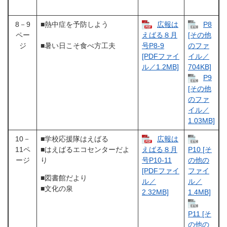
8－9
■熱中症を予防しよう
広報は
P8
ペー
えばる８月
[その他
ジ
■暑い日こそ食べ方工夫
号P8-9
のファ
[PDFファイ
イル／
ル／1.2MB]
704KB]
P9
[その他
のファ
イル／
1.03MB]
10－
■学校応援隊はえばる
広報は
11ペ
■はえばるエコセンターだよ
えばる８月
P10 [そ
ージ
り
号P10-11
の他の
[PDFファイ
ファイ
■図書館だより
ル／
ル／
■文化の泉
2.32MB]
1.4MB]
P11 [そ
の他の