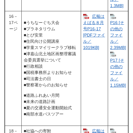
1.3MB]
16－
広報は
17ペ
■うちなーぐち大会
えばる８月
P16 [そ
ージ
■プラネタリウム
号P16-17
の他の
■とび安里
[PDFファイ
ファイ
■住民向け公開講座
ル／
ル／
■学童スマイリークラブ移転
1019KB]
2.39MB]
■津嘉山北土地区画整理審議
会委員選挙について
P17 [そ
■行政相談
の他の
■国税事務所よりお知らせ
ファイ
■司法書士の日
ル／
■警察署からのお知らせ
1.15MB]
■道路ふれあい月間
■未来の道路計画
■夏の交通安全運動開始式
■南部水道バスツアー
18－
■社協への寄附
広報は