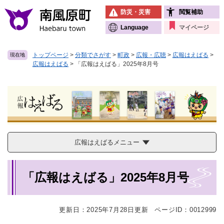
ペ
メニューを飛ばして本文へ
防災・災害
閲覧補助
ー
ジ
Language
マイページ
の
先
トップページ
>
分類でさがす
>
町政
>
広報・広聴
>
広報はえばる
>
現在地
頭
広報はえばる
>
「広報はえばる」2025年8月号
で
す
。
広報はえばるメニュー
本
「広報はえばる」2025年8月号
文
更新日：2025年7月28日更新
ページID：0012999