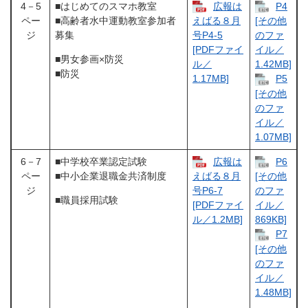
4－5
■はじめてのスマホ教室
広報は
P4
ペー
■高齢者水中運動教室参加者
えばる８月
[その他
ジ
募集
号P4-5
のファ
[PDFファイ
イル／
■男女参画×防災
ル／
1.42MB]
■防災
1.17MB]
P5
[その他
のファ
イル／
1.07MB]
6－7
■中学校卒業認定試験
広報は
P6
ペー
■中小企業退職金共済制度
えばる８月
[その他
ジ
号P6-7
のファ
■職員採用試験
[PDFファイ
イル／
ル／1.2MB]
869KB]
P7
[その他
のファ
イル／
1.48MB]