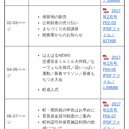
／356KB]
2017
保留地の販売
年2月号
02-03ペー
公有財産の売り払い
P02-03​
ジ
まちづくり出前講座
[PDFファ
税務署からのお知らせ
イル／
827KB]
はえばるNEWS
2017
交通安全ミルミル大作戦／な
年2月号 ​
ーでぇら出発式／花いっぱい
04-05ペー
P04-05
運動／新春マラソン／新春も
ジ
[PDFファ
ちつき大会
イル／
1.88MB]
町成人式
2017
町・県民税の申告はお早めに
年2月号 ​
06-07ペー
育英資金貸与制度のご案内
P06-07
ジ
町外認可外保育施設利用の助
[PDFファ
成について
イル／