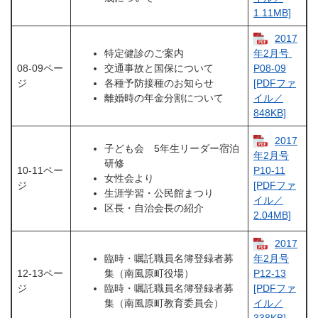
1.11MB]
2017
特定健診のご案内
年2月号 ​
08-09ペー
交通事故と国保について
P08-09​
ジ
各種予防接種のお知らせ
[PDFファ
離婚時の年金分割について
イル／
848KB]
2017
子ども会 5年生リーダー宿泊
年2月号
研修
10-11ペー
P10-11​​
女性会より
ジ
[PDFファ
生涯学習・公民館まつり
イル／
区長・自治会長の紹介
2.04MB]
2017
臨時・嘱託職員名簿登録者募
年2月号
12-13ペー
集（南風原町役場）
P12-13​​
ジ
臨時・嘱託職員名簿登録者募
[PDFファ
集（南風原町教育委員会）
イル／