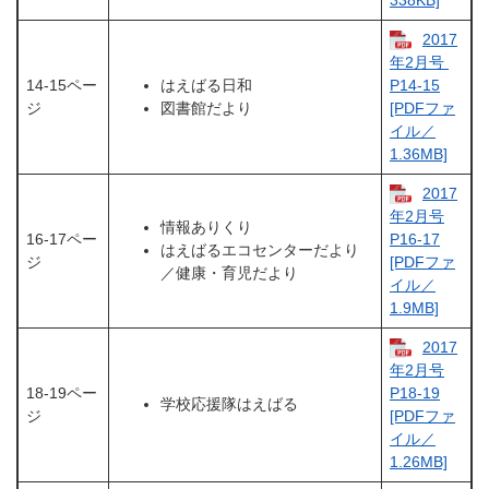
338KB]
2017
年2月号 ​
14-15ペー
はえばる日和
P14-15
ジ
図書館だより
[PDFファ
イル／
1.36MB]
2017
年2月号
情報ありくり
16-17ペー
P16-17​​
はえばるエコセンターだより
ジ
[PDFファ
／健康・育児だより
イル／
1.9MB]
2017
年2月号
18-19ペー
P18-19​​
学校応援隊はえばる
ジ
[PDFファ
イル／
1.26MB]