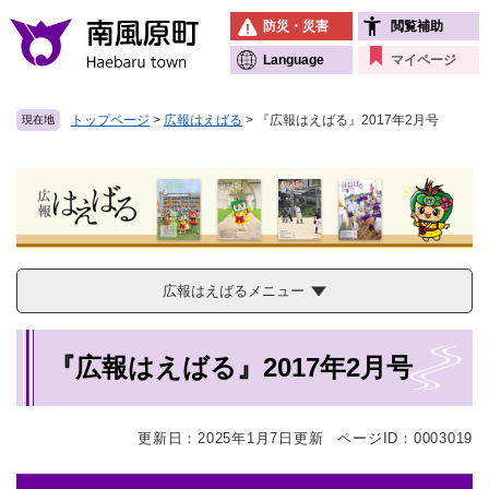
ペ
メニューを飛ばして本文へ
防災・災害
閲覧補助
ー
ジ
Language
マイページ
の
先
トップページ
>
広報はえばる
>
『広報はえばる』2017年2月号
現在地
頭
で
す
。
広報はえばるメニュー
本
『広報はえばる』2017年2月号
文
更新日：2025年1月7日更新
ページID：0003019