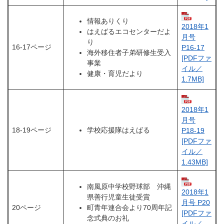
情報ありくり
2018年1
はえばるエコセンターだよ
月号
り
16-17ページ
P16-17
海外移住者子弟研修生受入
[PDFファ
事業
イル／
健康・育児だより
1.7MB]
2018年1
月号
18-19ページ
学校応援隊はえばる
P18-19
[PDFファ
イル／
1.43MB]
南風原中学校野球部 沖縄
2018年1
県善行児童生徒受賞
月号 P20
20ページ
町青年連合会より70周年記
[PDFファ
念式典のお礼
イル／