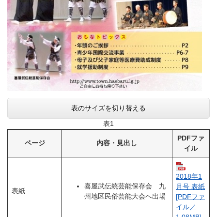
表のサイズを切り替える
表1
PDFファ
ページ
内容・見出し
イル
2018年1
喜屋武伝統芸能保存会 九
月号 表紙
表紙
州地区民俗芸能大会へ出場
[PDFファ
イル／
1.08MB]