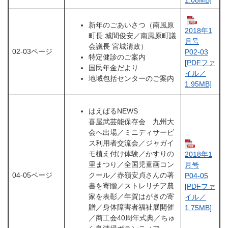
新年のごあいさつ（南風原
2018年1
町長 城間俊安／南風原町議
月号
会議長 宮城清政）
02-03ページ
P02-03
特定健診のご案内
[PDFファ
国民年金だより
イル／
地域包括センターのご案内
1.95MB]
はえばるNEWS
喜屋武芸能保存会 九州大
会へ出場／ミニディサービ
ス利用者交流会／ジャガイ
モ植え付け体験／かすりの
2018年1
里まつり／全国児童画コン
月号
04-05ページ
クール／赤嶺安貞さんの著
P04-05
書を寄贈／ストレリチア農
[PDFファ
家を表彰／年賀はがきの寄
イル／
贈／身体障害者福祉展開催
1.75MB]
／商工会40周年式典／ちゅ