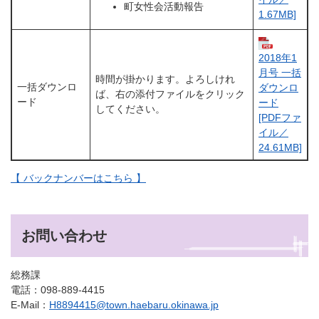
町女性会活動報告
1.67MB]
2018年1
月号 一括
時間が掛かります。よろしけれ
一括ダウンロ
ダウンロ
ば、右の添付ファイルをクリック
ード
ード
してください。
[PDFファ
イル／
24.61MB]
【 バックナンバーはこちら 】
お問い合わせ
総務課
電話：098-889-4415
E-Mail：
H8894415@town.haebaru.okinawa.jp