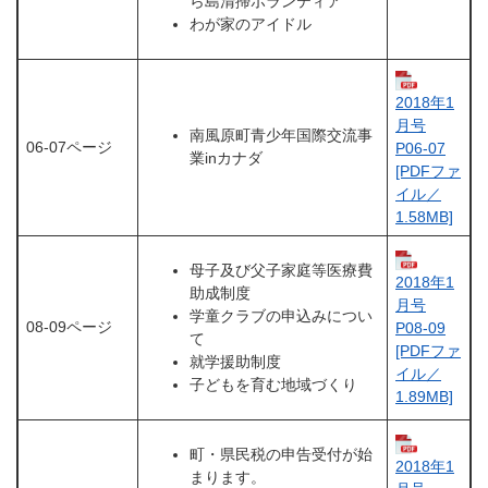
ら島清掃ボランティア
わが家のアイドル
2018年1
月号
南風原町青少年国際交流事
06-07ページ
P06-07
業inカナダ
[PDFファ
イル／
1.58MB]
母子及び父子家庭等医療費
2018年1
助成制度
月号
学童クラブの申込みについ
08-09ページ
P08-09
て
[PDFファ
就学援助制度
イル／
子どもを育む地域づくり
1.89MB]
町・県民税の申告受付が始
2018年1
まります。