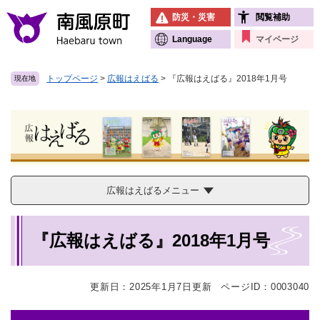
ペ
メニューを飛ばして本文へ
防災・災害
閲覧補助
ー
ジ
Language
マイページ
の
先
トップページ
>
広報はえばる
>
『広報はえばる』2018年1月号
現在地
頭
で
す
。
広報はえばるメニュー
本
『広報はえばる』2018年1月号
文
更新日：2025年1月7日更新
ページID：0003040