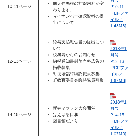
月号
個人住民税の控除内容が変
10-11ページ
P10-11
わります。
[PDFファ
マイナンバー確認資料の提
イル／
出について
1.48MB]
給与支払報告書の提出につ
いて
2018年1
税務署からのお知らせ
月号
12-13ページ
納税通知書封筒有料広告の
P12-13
掲載募集
[PDFファ
町役場臨時嘱託職員募集
イル／
町教育委員会臨時職員募集
1.67MB]
2018年1
新春マラソン大会開催
月号
14-15ページ
はえばる日和
P14-15
図書館だより
[PDFファ
イル／
1.67MB]