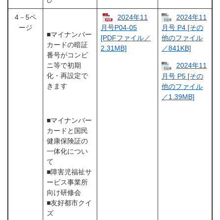
4－5ペ
2024年11
2024年11
ージ
月号P04-05
月号 P4 [その
■マイナンバー
[PDFファイル／
他のファイル
カードの暗証
2.31MB]
／841KB]
番号がコンビ
ニ等で初期
2024年11
化・再設定で
月号 P5 [その
きます
他のファイル
／1.39MB]
■マイナンバー
カードと国民
健康保険証の
一体化につい
て
■障害児福祉サ
ービス事業所
向け研修会
■友好都市クイ
ズ