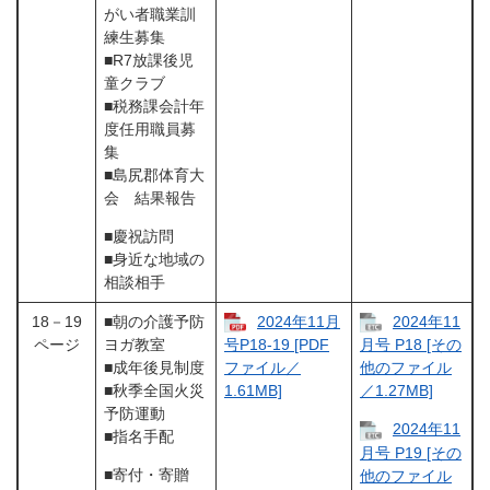
がい者職業訓
練生募集
■R7放課後児
童クラブ
■税務課会計年
度任用職員募
集
■島尻郡体育大
会 結果報告
■慶祝訪問
■身近な地域の
相談相手
18－19
■朝の介護予防
2024年11月
2024年11
ページ
ヨガ教室
号P18-19 [PDF
月号 P18 [その
■成年後見制度
ファイル／
他のファイル
■秋季全国火災
1.61MB]
／1.27MB]
予防運動
2024年11
■指名手配
月号 P19 [その
■寄付・寄贈
他のファイル