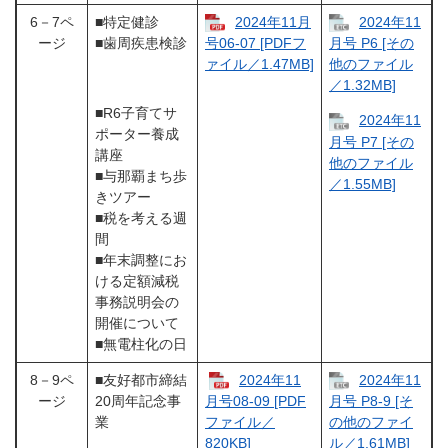
6－7ペ
■特定健診
2024年11月
2024年11
ージ
■歯周疾患検診
号06-07 [PDFフ
月号 P6 [その
ァイル／1.47MB]
他のファイル
／1.32MB]
■R6子育てサ
2024年11
ポーター養成
月号 P7 [その
講座
他のファイル
■与那覇まち歩
／1.55MB]
きツアー
■税を考える週
間
■年末調整にお
ける定額減税
事務説明会の
開催について
■無電柱化の日
8－9ペ
■友好都市締結
2024年11
2024年11
ージ
20周年記念事
月号08-09 [PDF
月号 P8-9 [そ
業
ファイル／
の他のファイ
820KB]
ル／1.61MB]