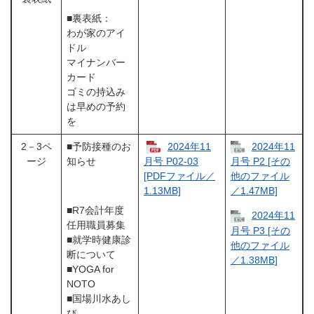
■裏表紙：
わが家のアイ
ドル
マイナンバー
カード
ゴミの持込み
は早めの予約
を
2－3ペ
■予防接種のお
2024年11
2024年11
ージ
知らせ
月号 P02-03
月号 P2 [その
[PDFファイル／
他のファイル
1.13MB]
／1.47MB]
■R7会計年度
2024年11
任用職員募集
月号 P3 [その
■就学時健康診
他のファイル
断について
／1.38MB]
■YOGA for
NOTO
■国場川水あし
び