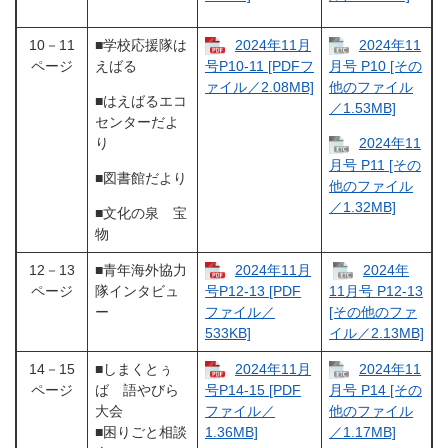
10－11
■学校応援隊は
2024年11月
2024年11
ページ
えばる
号P10-11 [PDFフ
月号 P10 [その
ァイル／2.08MB]
他のファイル
■はえばるエコ
／1.53MB]
センターだよ
り
2024年11
月号 P11 [その
■図書館だより
他のファイル
／1.32MB]
■文化の泉 宝
物
12－13
■青年海外協力
2024年11月
2024年
ページ
隊インタビュ
号P12-13 [PDF
11月号 P12-13
ー
ファイル／
[その他のファ
533KB]
イル／2.13MB]
14－15
■しまくとぅ
2024年11月
2024年11
ページ
ば 語やびら
号P14-15 [PDF
月号 P14 [その
大会
ファイル／
他のファイル
■困りごと相談
1.36MB]
／1.17MB]