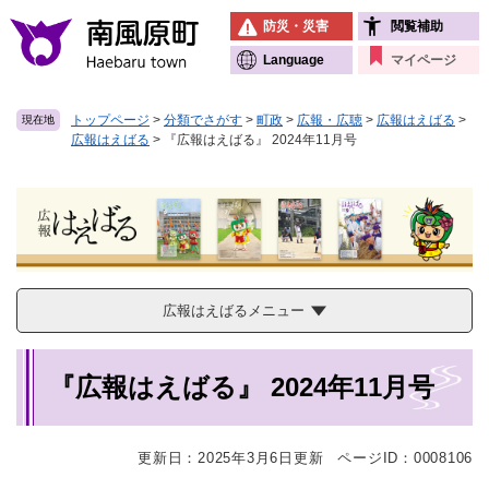
ペ
メニューを飛ばして本文へ
防災・災害
閲覧補助
ー
ジ
Language
マイページ
の
先
トップページ
>
分類でさがす
>
町政
>
広報・広聴
>
広報はえばる
>
現在地
頭
広報はえばる
>
『広報はえばる』 2024年11月号
で
す
。
広報はえばるメニュー
本
『広報はえばる』 2024年11月号
文
更新日：2025年3月6日更新
ページID：0008106