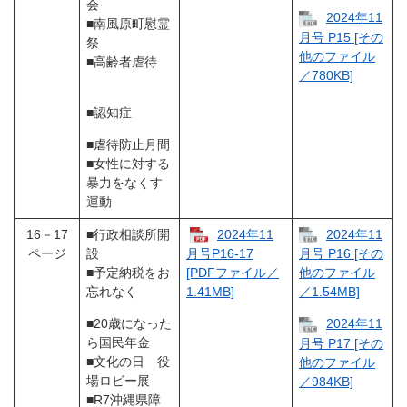
会
2024年11
■南風原町慰霊
月号 P15 [その
祭
他のファイル
■高齢者虐待
／780KB]
■認知症
■虐待防止月間
■女性に対する
暴力をなくす
運動
16－17
■行政相談所開
2024年11
2024年11
ページ
設
月号P16-17
月号 P16 [その
■予定納税をお
[PDFファイル／
他のファイル
忘れなく
1.41MB]
／1.54MB]
■20歳になった
2024年11
ら国民年金
月号 P17 [その
■文化の日 役
他のファイル
場ロビー展
／984KB]
■R7沖縄県障