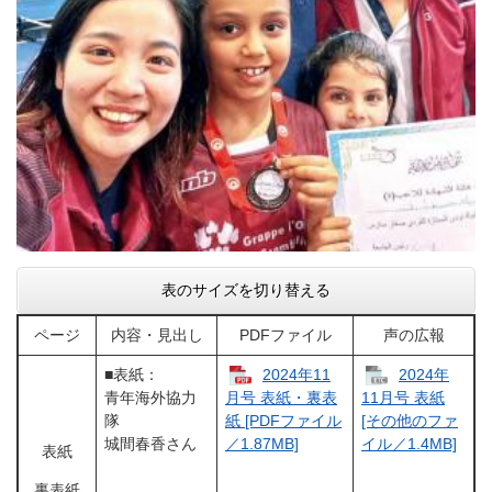
表のサイズを切り替える
ページ
内容・見出し
PDFファイル
声の広報
■表紙：
2024年11
2024年
青年海外協力
月号 表紙・裏表
11月号 表紙
隊
紙 [PDFファイル
[その他のファ
城間春香さん
／1.87MB]
イル／1.4MB]
表紙
裏表紙