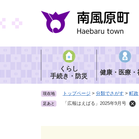
ペ
ー
ジ
の
先
頭
で
す
。
くらし
健康・医療・
手続き・防災
トップページ
>
分類でさがす
>
町政
現在地
「広報はえばる」2025年9月号
足あと