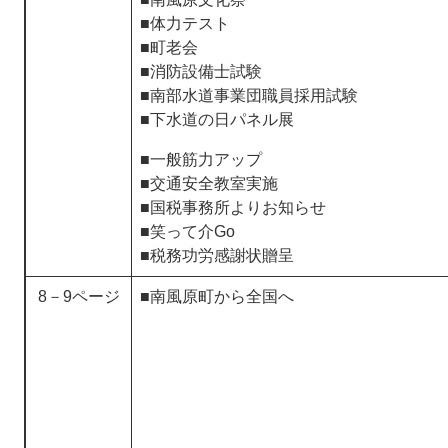
​■体力テスト
■町老会
​■消防設備士試験
■南部水道事業団職員採用試験
​■下水道の日パネル展
■一般筋力アップ
​■交通安全教室実施
​■国税事務所よりお知らせ
■笑って介Go
​■税務功労感謝状贈呈
8－9ページ
■南風原町から全国へ​​