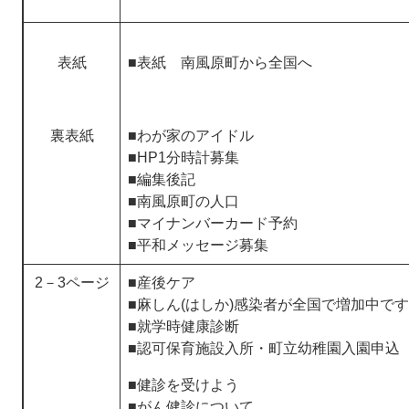
表紙
■表紙 南風原町から全国へ
裏表紙
■わが家のアイドル
■HP1分時計募集
■編集後記
■南風原町の人口
​■マイナンバーカード予約
■平和メッセージ募集
2－3ページ
■産後ケア
■麻しん(はしか)感染者が全国で増加中です
​■就学時健康診断
■認可保育施設入所・町立幼稚園入園申込
■健診を受けよう
■がん健診について