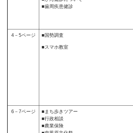
■歯周疾患健診
4－5ページ
■国勢調査
■スマホ教室​
6－7ページ
■まち歩きツアー
■行政相談
​■農業保険
■南風原文化祭