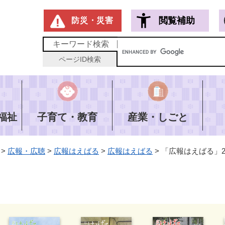
メニューを飛ばして本文へ
閲覧補助
防災・災害
キーワード
検索
ページID
検索
福祉
子育て・教育
産業・しごと
>
広報・広聴
>
広報はえばる
>
広報はえばる
>
「広報はえばる」2