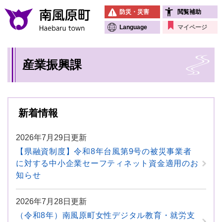
ペ
メニューを飛ばして本文へ
防災・災害
閲覧補助
ー
ジ
Language
マイページ
の
先
本
頭
産業振興課
文
で
す
。
新着情報
2026年7月29日更新
【県融資制度】令和8年台風第9号の被災事業者
に対する中小企業セーフティネット資金適用のお
知らせ
2026年7月28日更新
（令和8年）南風原町女性デジタル教育・就労支