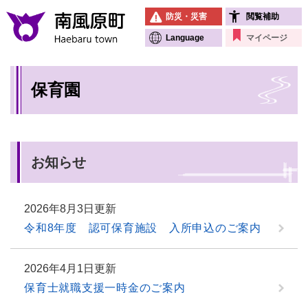
ペ
メニューを飛ばして本文へ
防災・災害
閲覧補助
ー
ジ
Language
マイページ
の
先
本
頭
保育園
文
で
す
。
お知らせ
2026年8月3日更新
令和8年度 認可保育施設 入所申込のご案内
2026年4月1日更新
保育士就職支援一時金のご案内