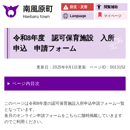
ペ
メニューを飛ばして本文へ
防災・災害
閲覧補助
ー
ジ
Language
マイページ
の
先
本
頭
令和8年度 認可保育施設 入所
文
で
す
申込 申請フォーム
。
更新日：2025年9月1日更新
ページID：0013152
ページ内目次
このページは令和8年度の認可保育施設入所申込申請フォーム一覧
となっています。
各月のオンライン申請フォームをこちらに随時掲載していきます
のでご利用ください。