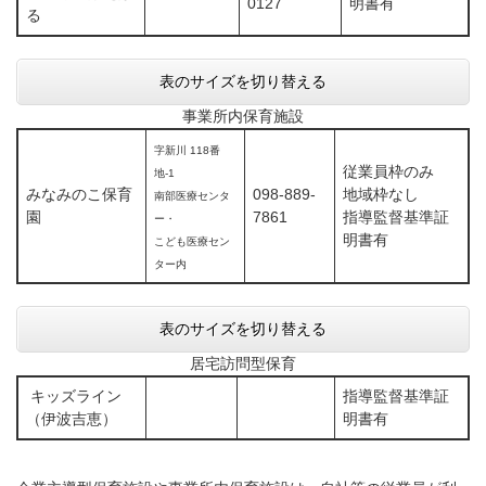
0127
明書有
る
表のサイズを切り替える
事業所内保育施設
字新川 118番
従業員枠のみ
地-1
みなみのこ保育
098-889-
地域枠なし
南部医療センタ
園
7861
指導監督基準証
ー・
明書有
こども医療セン
ター内
表のサイズを切り替える
居宅訪問型保育
キッズライン
指導監督基準証
（伊波吉恵）
明書有