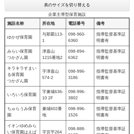
表のサイズを切り替える
企業主導型保育施設
施設名称
所在地
電話番号
備考
与那覇113-
098-960-
指導監督基準証
ゆかぜ保育園
1
6360
明書有
みらい保育園
津嘉山
098-894-
指導監督基準証
つかざん園
1215番地2
6362
明書有
キラキラすまい
字津嘉山
098-996-
指導監督基準証
る保育園
574-2
3186
明書有
つかざん園
字兼城636-
098-996-
指導監督基準証
いろいろ保育園
10 2F
3802
明書有
ちゅらうみ保育
兼城602番
098-996-
指導監督基準証
園
地
1526
明書有
イオンゆめみら
098-888-
指導監督基準証
い保育園はえば
字宮平264