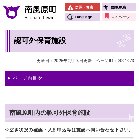
ペ
メニューを飛ばして本文へ
防災・災害
閲覧補助
ー
ジ
Language
マイページ
の
先
本
頭
認可外保育施設
文
で
す
。
更新日：2026年2月25日更新
ページID：0001073
ページ内目次
南風原町内の認可外保育施設
※空き状況の確認・入所申込等は施設へ問い合わせ下さい。