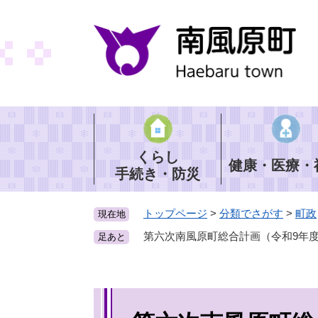
ペ
ー
ジ
の
先
頭
で
す
。
くらし
健康・医療・
手続き・防災
トップページ
>
分類でさがす
>
町政
現在地
第六次南風原町総合計画（令和9年度
足あと
本