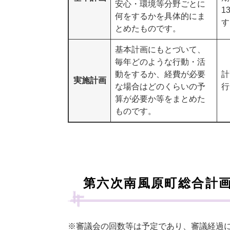
安心・環境等分野ごとに
1
何をするかを具体的にま
す
とめたものです。
基本計画にもとづいて、
毎年どのような行動・活
動をするか、経費が必要
計
実施計画
な場合はどのくらいの予
算が必要か等をまとめた
ものです。
第六次南風原町総合計
※審議会の回数等は予定であり、審議経過