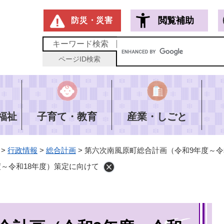
メニューを飛ばして本文へ
閲覧補助
防災・災害
キーワード
検索
ページID
検索
福祉
子育て・教育
産業・しごと
>
行政情報
>
総合計画
>
第六次南風原町総合計画（令和9年度～令
～令和18年度）策定に向けて