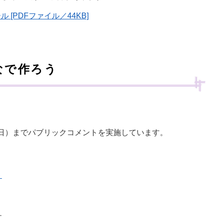
[PDFファイル／44KB]
なで作ろう
曜日）までパブリックコメントを実施しています。
ト