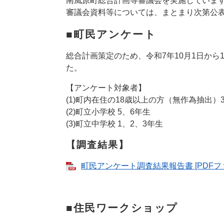
南風原町総合計画等審議会を実施していま
審議会資料等については、まとまり次第公
■町民アンケート
総合計画策定のため、令和7年10月1日から
た。
【アンケート対象者】
(1)町内在住の18歳以上の方（無作為抽出）3,
(2)町立小学校 5、6年生
(3)町立中学校 1、2、3年生
【調査結果】
町民アンケート調査結果報告書 [PDFファ
■住民ワークショップ