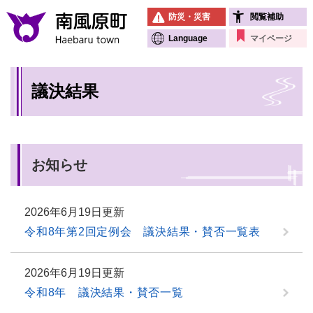
ペ
メニューを飛ばして本文へ
防災・災害
閲覧補助
ー
ジ
Language
マイページ
の
先
本
頭
議決結果
文
で
す
。
お知らせ
2026年6月19日更新
令和8年第2回定例会 議決結果・賛否一覧表
2026年6月19日更新
令和8年 議決結果・賛否一覧