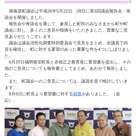
南風原町議会は平成26年5月22日、28日に第3回議会報告会・座
談会を開催しました。
報告会や座談会を通して、参加した町民のみなさまから町や町
議会に対し、多くのご意見や指摘をいただきました。貴重なご意
見ありがとうございます。
議会は議会活性化調査特別委員会で意見をまとめ、全議員で内
容を確信し、町に対する要望のあった重要な件を4つにしぼりまし
た。
6月20日城間俊安町長と赤嶺正之教育長に要望書を提出し、その
他のご意見についても報告書としてまとめ、あわせて報告しまし
た。
また、町議会へのご意見については、議員全員で検討していき
ます。
8月6日に町長より要望書に対する
回答
がありました。（追
記）。