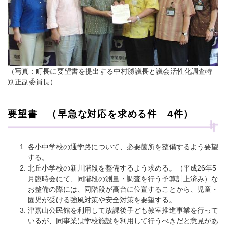
（写真：町長に要望書を提出する中村勝議長と議会活性化調査特
別正副委員長）
要望書 （早急な対応を求める件 4件）
各小中学校の通学路について、必要箇所を整備するよう要望
する。
北丘小学校の新川階段を整備するよう求める。（平成26年5
月臨時会にて、同階段の測量・調査を行う予算計上済み）な
お整備の際には、同階段が高台に位置することから、児童・
園児が受ける強風対策や安全対策を要望する。
津嘉山公民館を利用して放課後子ども教室推進事業を行って
いるが、同事業は学校施設を利用して行うべきだと意見があ