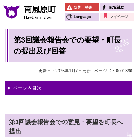
ペ
メニューを飛ばして本文へ
防災・災害
閲覧補助
ー
ジ
Language
マイページ
の
先
本
頭
第3回議会報告会での要望・町長
文
で
す
の提出及び回答
。
更新日：2025年1月7日更新
ページID：0001366
ページ内目次
第3回議会報告会での意見・要望を町長へ
提出