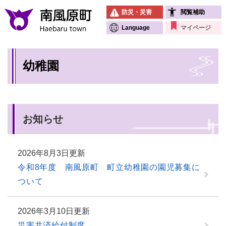
ペ
メニューを飛ばして本文へ
防災・災害
閲覧補助
ー
ジ
Language
マイページ
の
先
本
頭
幼稚園
文
で
す
。
お知らせ
2026年8月3日更新
令和8年度 南風原町 町立幼稚園の園児募集に
ついて
2026年3月10日更新
災害共済給付制度