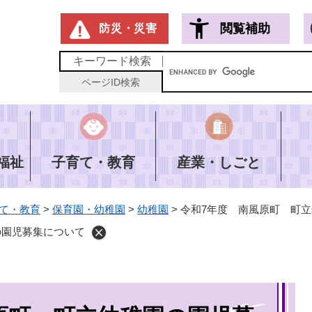
メニューを飛ばして本文へ
閲覧補助
防災・災害
キーワード
検索
ページID
検索
福祉
子育て・教育
産業・しごと
て・教育
>
保育園・幼稚園
>
幼稚園
>
令和7年度 南風原町 町
の園児募集について