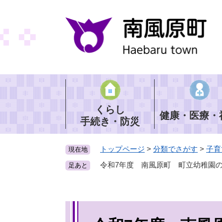
ペ
ー
ジ
の
先
頭
で
す
。
くらし
健康・医療・
手続き・防災
トップページ
>
分類でさがす
>
子育
現在地
令和7年度 南風原町 町立幼稚園
足あと
本