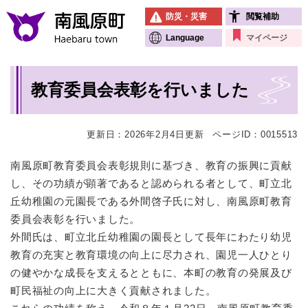
ペ
メニューを飛ばして本文へ
防災・災害
閲覧補助
ー
ジ
Language
マイページ
の
先
本
頭
教育委員会表彰を行いました
文
で
す
。
更新日：2026年2月4日更新
ページID：0015513
南風原町教育委員会表彰規則に基づき、教育の振興に貢献
し、その功績が顕著であると認められる者として、町立北
丘幼稚園の元園長である外間啓子氏に対し、南風原町教育
委員会表彰を行いました。
外間氏は、町立北丘幼稚園の園長として長年にわたり幼児
教育の充実と教育環境の向上に尽力され、園児一人ひとり
の健やかな成長を支えるとともに、本町の教育の発展及び
町民福祉の向上に大きく貢献されました。