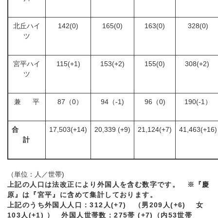
北丘ハイ
142(0)
165(0)
163(0)
328(0)
ツ
宮平ハイ
115(+1)
153(+2)
155(0)
308(+2)
ツ
兼 平
87（0）
94（-1)
96（0)
190(-1）
合
17,503(+14)
20,339 (+9)
21,124(+7)
41,463(+16)
計
（単位：人／世帯)
上記の人口は法改正により外国人を含む数字です。 ※『慶
原』は『宮平』に含めて集計しております。
上記のうち外国人人口：312人(+7) （男209
人(+6) 女
103人(+1) ） 外国人世帯数：275帯
(+7)
（内53世帯