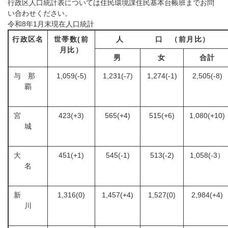
行政区人口統計表については住民環境課住民基本台帳班までお問
い合わせください。
令和8年1月末現在人口統計
行政区名
世帯数(前
人 口 （前月比）
月比）
男
女
合計
与 那
1,059(-5)
1,231(-7)
1,274(-1)
2,505(-8)
覇
宮
423(+3)
565(+4)
515(+6)
1,080(+10)
城
大
451(+1)
545(-1)
513(-2)
1,058(-3）
名
新
1,316(0)
1,457(+4)
1,527(0)
2,984(+4)
川