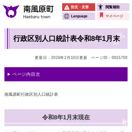
ペ
メニューを飛ばして本文へ
防災・災害
閲覧補助
ー
ジ
Language
マイページ
の
先
本
頭
行政区別人口統計表令和8年1月末
文
で
す
。
更新日：2026年2月10日更新
ページID：0015703
ページ内目次
南風原町行政区別人口統計表
令和8年1月末現在