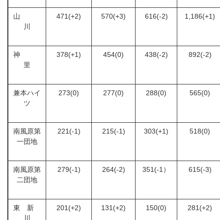
山
471(+2)
570(+3)
616(-2)
1,186(+1)
川
神
378(+1)
454(0)
438(-2)
892(-2)
里
兼本ハイ
273(0)
277(0)
288(0)
565(0)
ツ
南風原第
221(-1)
215(-1)
303(+1)
518(0)
一団地
南風原第
279(-1)
264(-2)
351(-1）
615(-3)
二団地
東 新
201(+2)
131(+2)
150(0)
281(+2)
川