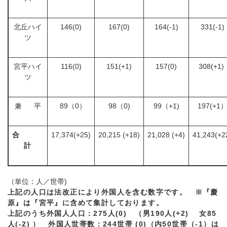
北丘ハイ
146(0)
167(0)
164(-1)
331(-1)
ツ
宮平ハイ
116(0)
151(+1)
157(0)
308(+1)
ツ
兼 平
89（0）
98（0)
99（+1)
197(+1
合
17,374(+25)
20,215 (+18)
21,028 (+4)
41,243(+2
計
（単位：人／世帯)
上記の人口は法改正により外国人を含む数字です。 ※『慶
原』は『宮平』に含めて集計しております。
上記のうち外国人人口：275人(0) （男190
人(+2) 女85
人(-2) ） 外国人世帯数：244世帯
(0)
（内50世帯（-1）
は