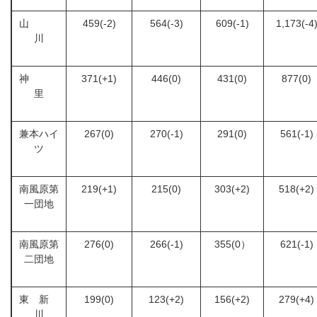
山
459(-2)
564(-3)
609(-1)
1,173(-4
川
神
371(+1)
446(0)
431(0)
877(0)
里
兼本ハイ
267(0)
270(-1)
291(0)
561(-1)
ツ
南風原第
219(+1)
215(0)
303(+2)
518(+2)
一団地
南風原第
276(0)
266(-1)
355(0）
621(-1)
二団地
東 新
199(0)
123(+2)
156(+2)
279(+4)
川