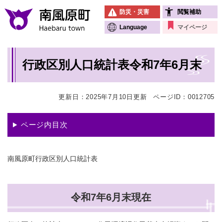
ペ
メニューを飛ばして本文へ
防災・災害
閲覧補助
ー
ジ
Language
マイページ
の
先
本
頭
行政区別人口統計表令和7年6月末
文
で
す
。
更新日：2025年7月10日更新
ページID：0012705
ページ内目次
南風原町行政区別人口統計表
令和7年6月末現在