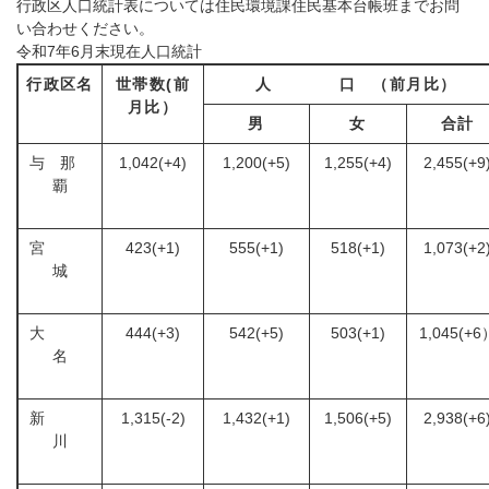
行政区人口統計表については住民環境課住民基本台帳班までお問
い合わせください。
令和7年6月末現在人口統計
行政区名
世帯数(前
人 口 （前月比）
月比）
男
女
合計
与 那
1,042(+4)
1,200(+5)
1,255(+4)
2,455(+9
覇
宮
423(+1)
555(+1)
518(+1)
1,073(+2
城
大
444(+3)
542(+5)
503(+1)
1,045(+6
名
新
1,315(-2)
1,432(+1)
1,506(+5)
2,938(+6
川