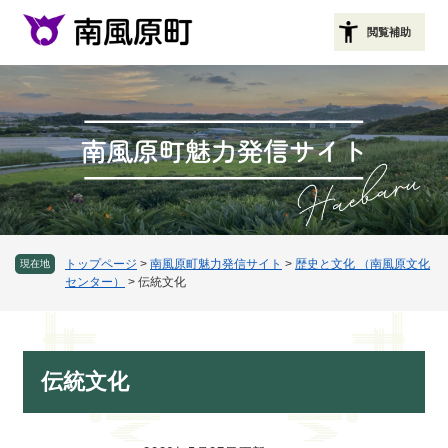
ペ
メニューを飛ばして本文へ
ー
閲覧補助
ジ
の
先
頭
で
す
。
トップページ
>
南風原町魅力発信サイト
>
歴史と文化 （南風原文化
現在地
センター）
>
伝統文化
本
伝統文化
文