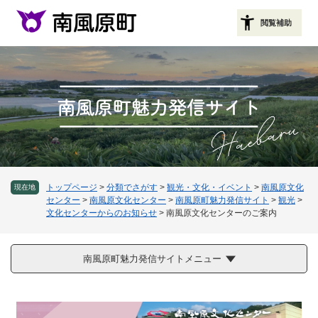
ペ
メニューを飛ばして本文へ
ー
閲覧補助
ジ
の
先
頭
で
す
。
トップページ
>
分類でさがす
>
観光・文化・イベント
>
南風原文化
現在地
センター
>
南風原文化センター
>
南風原町魅力発信サイト
>
観光
>
文化センターからのお知らせ
>
南風原文化センターのご案内
南風原町魅力発信サイトメニュー