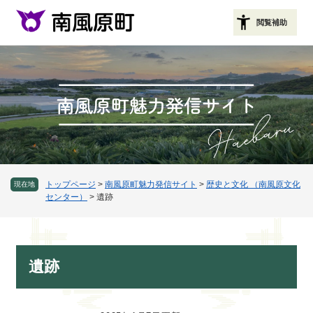
ペ
メニューを飛ばして本文へ
ー
閲覧補助
ジ
の
先
頭
で
す
。
トップページ
>
南風原町魅力発信サイト
>
歴史と文化 （南風原文化
現在地
センター）
>
遺跡
本
遺跡
文