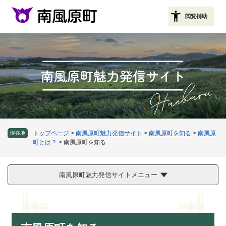
ペ
メニューを飛ばして本文へ
ー
閲覧補助
ジ
の
先
頭
で
す
。
トップページ
>
南風原町魅力発信サイト
>
南風原町を知る
>
南風原
現在地
町とは？
>
南風原町を知る
南風原町魅力発信サイトメニュー
本