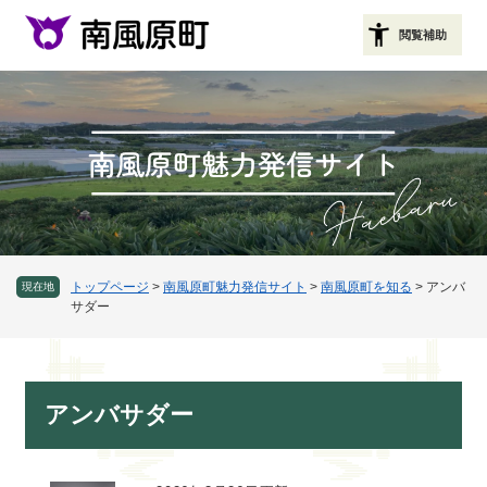
ペ
メニューを飛ばして本文へ
ー
閲覧補助
ジ
の
先
頭
で
す
。
トップページ
>
南風原町魅力発信サイト
>
南風原町を知る
>
アンバ
現在地
サダー
本
アンバサダー
文