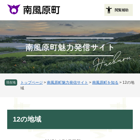
ペ
メニューを飛ばして本文へ
ー
閲覧補助
ジ
の
先
頭
で
す
。
トップページ
>
南風原町魅力発信サイト
>
南風原町を知る
>
12の地
現在地
域
本
12の地域
文