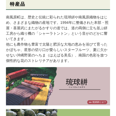
特産品
南風原町は、歴史と伝統に彩られた琉球絣や南風原織物をはじ
め、さまざまな織物の産地です。1994年に整備された本部・照
屋・喜屋武にまたがるかすりの道では、道の両側に立ち並ぶ絣
工房から織り機の「シャーラトントン」という音がのどかに響
いてきます。
他にも農作物も豊富で太陽と肥沃な大地の恵みを浴びて育った
かぼちゃ、星形の切り口が愛らしいスターフルーツ、夏に欠か
せない沖縄野菜のへちま（はえばる美瓜）、南国の色彩を放つ
個性的な花のストレリチアがあります。