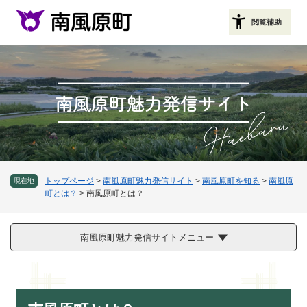
ペ
メニューを飛ばして本文へ
ー
閲覧補助
ジ
の
先
頭
で
す
。
トップページ
>
南風原町魅力発信サイト
>
南風原町を知る
>
南風原
現在地
町とは？
>
南風原町とは？
南風原町魅力発信サイトメニュー
本