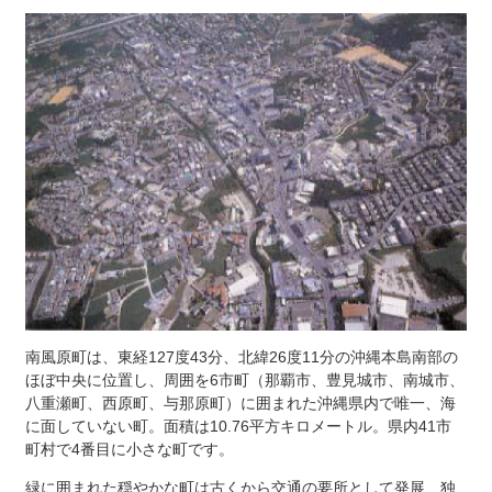
南風原町は、東経127度43分、北緯26度11分の沖縄本島南部の
ほぼ中央に位置し、周囲を6市町（那覇市、豊見城市、南城市、
八重瀬町、西原町、与那原町）に囲まれた沖縄県内で唯一、海
に面していない町。面積は10.76平方キロメートル。県内41市
町村で4番目に小さな町です。
緑に囲まれた穏やかな町は古くから交通の要所として発展、独