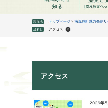
知る
[南風原文化セ
トップページ
>
南風原町魅力発信サ
現在地
アクセス
足あと
本
文
アクセス
2026年