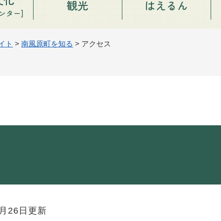
観光
はえるん
ンター]
イト
>
南風原町を知る
>
アクセス
5月26日更新