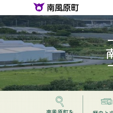
ペ
ー
ジ
の
先
頭
で
す
。
南風原町を
歴史と