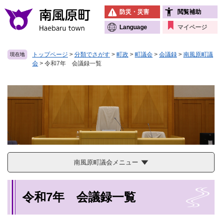
ペ
メニューを飛ばして本文へ
防災・災害
閲覧補助
ー
ジ
Language
マイページ
の
先
トップページ
>
分類でさがす
>
町政
>
町議会
>
会議録
>
南風原町議
現在地
頭
会
>
令和7年 会議録一覧
で
す
。
南風原町議会メニュー
本
令和7年 会議録一覧
文