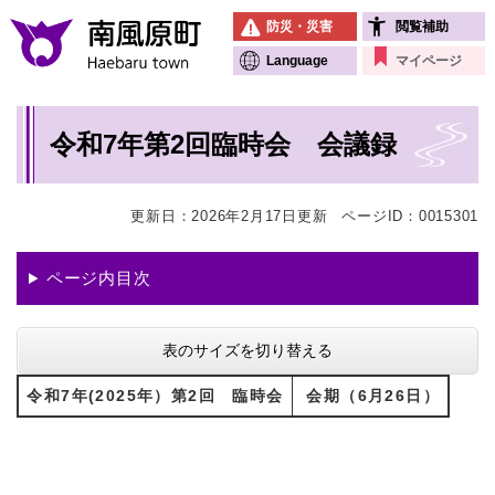
ペ
メニューを飛ばして本文へ
防災・災害
閲覧補助
ー
ジ
Language
マイページ
の
先
本
頭
令和7年第2回臨時会 会議録
文
で
す
。
更新日：2026年2月17日更新
ページID：0015301
ページ内目次
表のサイズを切り替える
令和7年(2025年）第2回 臨時会
会期（6月26日）