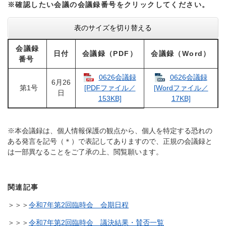
※確認したい会議の会議録番号をクリックしてください。
表のサイズを切り替える
会議録
日付
会議録（PDF）
会議録（Word）
番号
0626会議録
0626会議録
6月26
第1号
[PDFファイル／
[Wordファイル／
日
153KB]
17KB]
※本会議録は、個人情報保護の観点から、個人を特定する恐れの
ある発言を記号（＊）で表記してありますので、正規の会議録と
は一部異なることをご了承の上、閲覧願います。
関連記事
＞＞＞
令和7年第2回臨時会 会期日程
＞＞＞
令和7年第2回臨時会 議決結果・賛否一覧