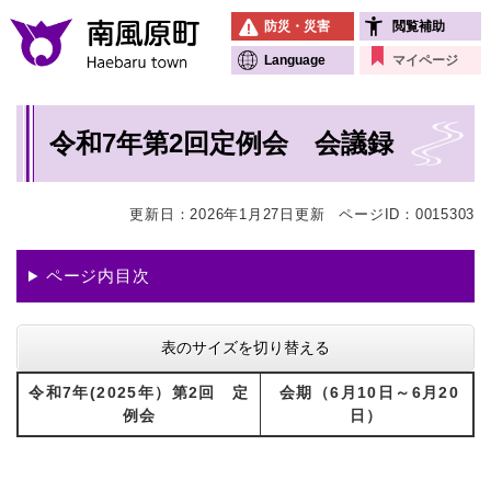
ペ
メニューを飛ばして本文へ
防災・災害
閲覧補助
ー
ジ
Language
マイページ
の
先
本
頭
令和7年第2回定例会 会議録
文
で
す
。
更新日：2026年1月27日更新
ページID：0015303
ページ内目次
表のサイズを切り替える
令和7年(2025年）第2回 定
会期（6月10日～6月20
例会
日）