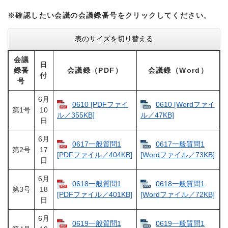
※確認したい会議の会議録番号をクリックしてください。
表のサイズを切り替える
会議
日
録番
会議録（PDF）
会議録（Word）
付
号
6月
0610 [PDFファイ
0610 [Wordファイ
第1号
10
ル／355KB]
ル／47KB]
日
6月
0617一般質問1
0617一般質問1
第2号
17
[PDFファイル／404KB]
[Wordファイル／73KB]
日
6月
0618一般質問1
0618一般質問1
第3号
18
[PDFファイル／401KB]
[Wordファイル／72KB]
日
6月
0619一般質問1
0619一般質問1