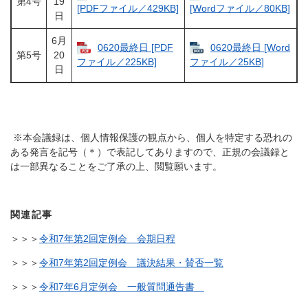
第4号
19
[PDFファイル／429KB]
[Wordファイル／80KB]
日
6月
0620最終日 [PDF
0620最終日 [Word
第5号
20
ファイル／225KB]
ファイル／25KB]
日
※本会議録は、個人情報保護の観点から、個人を特定する恐れの
ある発言を記号（＊）で表記してありますので、正規の会議録と
は一部異なることをご了承の上、閲覧願います。
関連記事
＞＞＞
令和7年第2回定例会 会期日程
＞＞＞
令和7年第2回定例会 議決結果・賛否一覧
＞＞＞
令和7年6月定例会 一般質問通告書