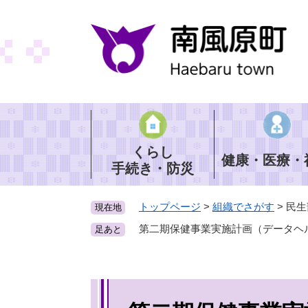
ペ
ー
ジ
の
先
頭
で
す
。
くらし
健康・医療・
手続き・防災
トップページ
>
組織でさがす
>
民生
現在地
第二期保健事業実施計画（データヘ
足あと
本