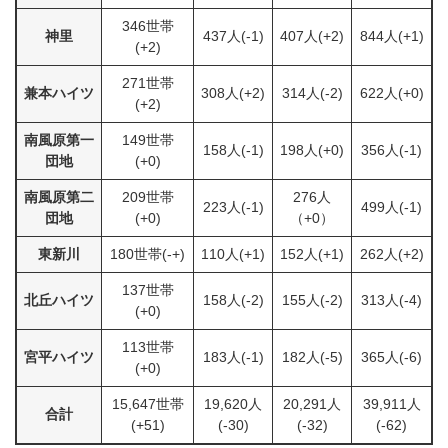
346世帯
神里
437人(-1)
407人(+2)
844人(+1)
(+2)
271世帯
兼本ハイツ
308人(+2)
314人(-2)
622人(+0)
(+2)
南風原第一
149世帯
158人(-1)
198人(+0)
356人(-1)
団地
(+0)
南風原第二
209世帯
276人
223人(-1)
499人(-1)
団地
(+0)
（+0）
東新川
180世帯(-+)
110人(+1)
152人(+1)
262人(+2)
137世帯
北丘ハイツ
158人(-2)
155人(-2)
313人(-4)
(+0)
113世帯
宮平ハイツ
183人(-1)
182人(-5)
365人(-6)
(+0)
15,647世帯
19,620人
20,291人
39,911人
合計
(+51)
(-30)
(-32)
(-62)