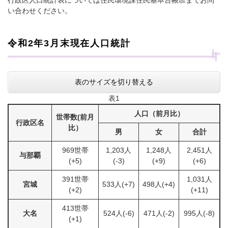
行政区人口統計表については住民環境課住民基本台帳班までお問
い合わせください。
令和2年3月末現在人口統計
表のサイズを切り替える
表1
人口（前月比）
世帯数(前月
行政区名
比）
男
女
合計
969世帯
1,203人
1,248人
2,451人
与那覇
(+5)
(-3)
(+9)
(+6)
391世帯
1,031人
宮城
533人(+7)
498人(+4)
(+2)
(+11)
413世帯
大名
524人(-6)
471人(-2)
995人(-8)
(+1)