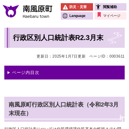
ペ
メニューを飛ばして本文へ
防災・災害
閲覧補助
ー
ジ
Language
マイページ
の
先
本
頭
行政区別人口統計表R2.3月末
文
で
す
。
更新日：2025年1月7日更新
ページID：0003611
ページ内目次
南風原町行政区別人口統計表（令和2年3月
末現在）