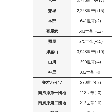
宮平
2,786世帯(+17)
兼城
2,258世帯(+15)
本部
641世帯(-2)
喜屋武
501世帯(+12)
照屋
575世帯(+15)
津嘉山
3,948世帯(+10)
山川
390世帯(-4)
神里
332世帯(+0)
兼本ハイツ
270世帯(-2)
南風原第一団地
113世帯(+0)
南風原第二団地
213世帯(+0)