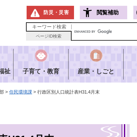
メニューを飛ばして本文へ
閲覧補助
防災・災害
キーワード
検索
ページID
検索
福祉
子育て・教育
産業・しごと
部
>
住民環境課
>
行政区別人口統計表H31.4月末