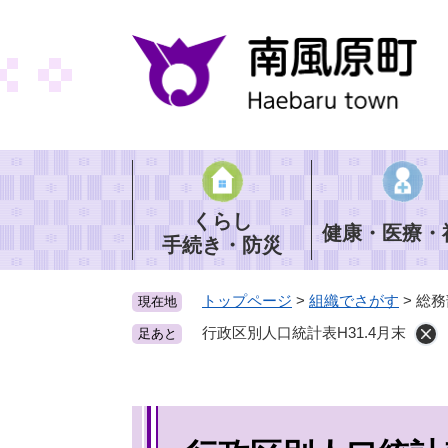
ペ
ー
ジ
の
先
頭
で
す
。
くらし
健康・医療・
手続き・防災
トップページ
>
組織でさがす
>
総務
現在地
行政区別人口統計表H31.4月末
足あと
本