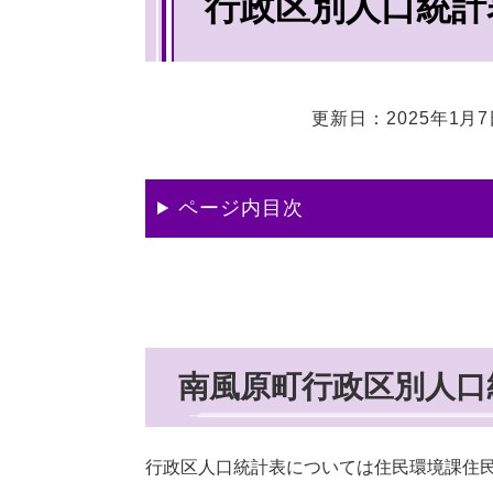
行政区別人口統計表
文
更新日：2025年1月
ページ内目次
南風原町行政区別人口
行政区人口統計表については住民環境課住