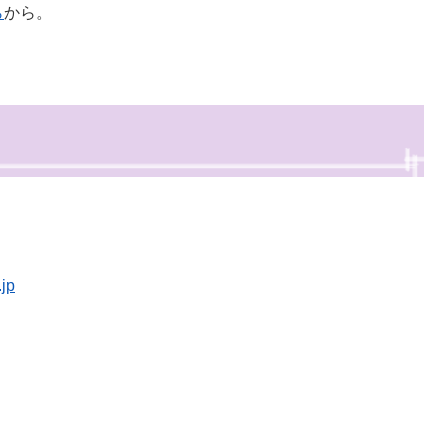
ら
から。
jp