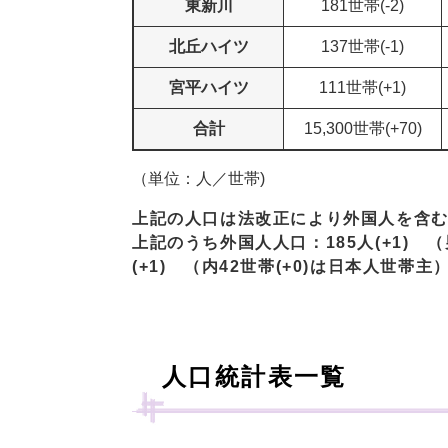
東新川
181世帯(-2)
北丘ハイツ
137世帯(-1)
宮平ハイツ
111世帯(+1)
合計
15,300世帯(+70)
（単位：人／世帯)
上記の人口は法改正により外国人を含
上記のうち外国人人口：185人(+1) （男
(+1) （内42世帯(+0)は日本人世帯主
人口統計表一覧