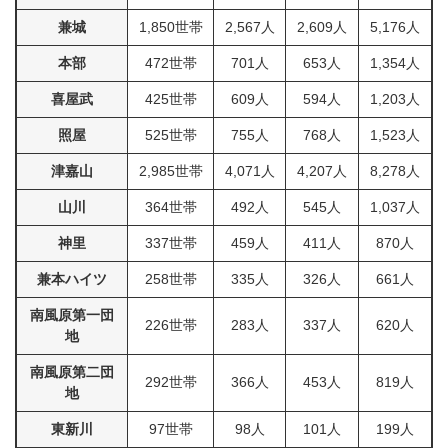
兼城
1,850世帯
2,567人
2,609人
5,176人
本部
472世帯
701人
653人
1,354人
喜屋武
425世帯
609人
594人
1,203人
照屋
525世帯
755人
768人
1,523人
津嘉山
2,985世帯
4,071人
4,207人
8,278人
山川
364世帯
492人
545人
1,037人
神里
337世帯
459人
411人
870人
兼本ハイツ
258世帯
335人
326人
661人
南風原第一団
226世帯
283人
337人
620人
地
南風原第二団
292世帯
366人
453人
819人
地
東新川
97世帯
98人
101人
199人