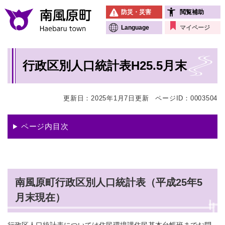
ペ
メニューを飛ばして本文へ
防災・災害
閲覧補助
ー
ジ
Language
マイページ
の
先
本
頭
行政区別人口統計表H25.5月末
文
で
す
。
更新日：2025年1月7日更新
ページID：0003504
ページ内目次
南風原町行政区別人口統計表（平成25年5
月末現在）