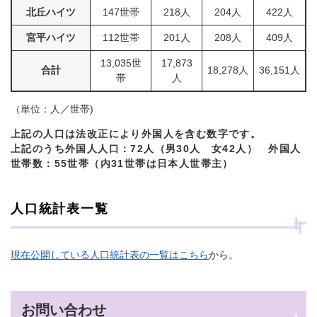
北丘ハイツ
147世帯
218人
204人
422人
宮平ハイツ
112世帯
201人
208人
409人
13,035世
17,873
合計
18,278人
36,151人
帯
人
（単位：人／世帯)
上記の人口は法改正により外国人を含む数字です。
上記のうち外国人人口：72人（男30人 女42人） 外国人
世帯数：55世帯（内31世帯は日本人世帯主）
人口統計表一覧
現在公開している人口統計表の一覧はこちら
から。
お問い合わせ