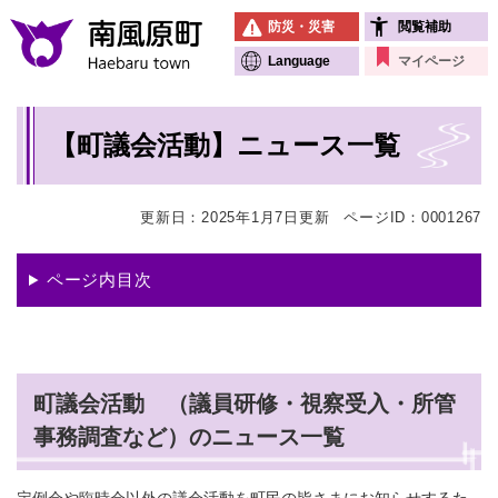
ペ
メニューを飛ばして本文へ
防災・災害
閲覧補助
ー
ジ
Language
マイページ
の
先
本
頭
【町議会活動】ニュース一覧
文
で
す
。
更新日：2025年1月7日更新
ページID：0001267
ページ内目次
町議会活動 （議員研修・視察受入・所管
事務調査など）のニュース一覧