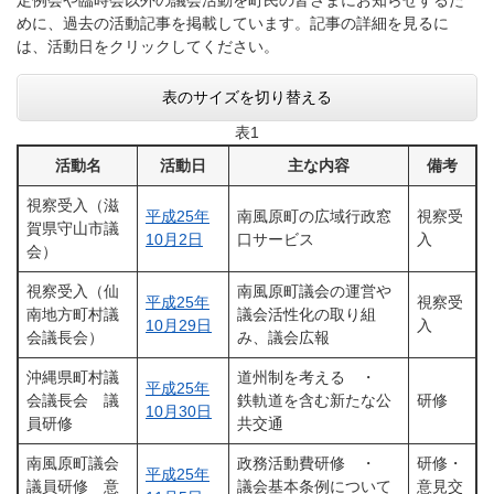
定例会や臨時会以外の議会活動を町民の皆さまにお知らせするた
めに、過去の活動記事を掲載しています。記事の詳細を見るに
は、活動日をクリックしてください。
表のサイズを切り替える
表1
活動名
活動日
主な内容
備考
視察受入（滋
平成25年
南風原町の広域行政窓
視察受
賀県守山市議
10月2日
口サービス
入
会）
視察受入（仙
南風原町議会の運営や
平成25年
視察受
南地方町村議
議会活性化の取り組
10月29日
入
会議長会）
み、議会広報
沖縄県町村議
道州制を考える ・
平成25年
会議長会 議
鉄軌道を含む新たな公
研修
10月30日
員研修
共交通
南風原町議会
政務活動費研修 ・
研修・
平成25年
議員研修 意
議会基本条例について
意見交