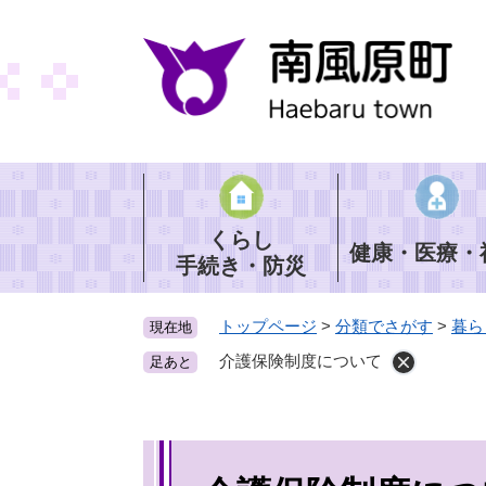
ペ
ー
ジ
の
先
頭
で
す
。
くらし
健康・医療・
手続き・防災
トップページ
>
分類でさがす
>
暮ら
現在地
介護保険制度について
足あと
本