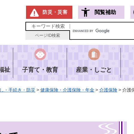
メニューを飛ばして本文へ
閲覧補助
防災・災害
キーワード
検索
ページID
検索
福祉
子育て・教育
産業・しごと
し・手続き・防災
>
健康保険・介護保険・年金
>
介護保険
>
介護