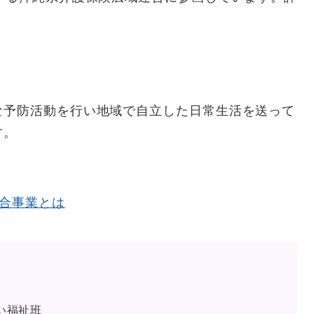
。
な予防活動を行い地域で自立した日常生活を送って
す。
合事業とは
い福祉班