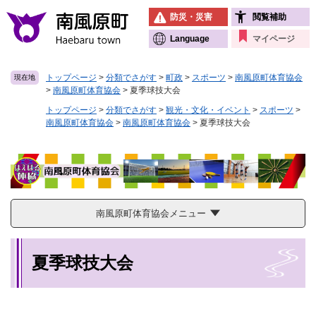
ペ
メニューを飛ばして本文へ
防災・災害
閲覧補助
ー
ジ
Language
マイページ
の
先
トップページ
>
分類でさがす
>
町政
>
スポーツ
>
南風原町体育協会
現在地
頭
>
南風原町体育協会
>
夏季球技大会
で
す
トップページ
>
分類でさがす
>
観光・文化・イベント
>
スポーツ
>
南風原町体育協会
>
南風原町体育協会
>
夏季球技大会
。
南風原町体育協会メニュー
本
夏季球技大会
文