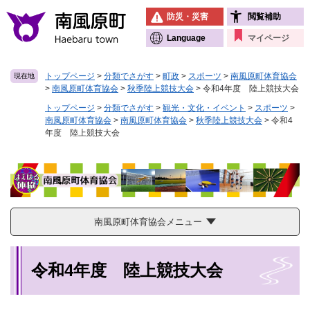
ペ
メニューを飛ばして本文へ
防災・災害
閲覧補助
ー
ジ
Language
マイページ
の
先
トップページ
>
分類でさがす
>
町政
>
スポーツ
>
南風原町体育協会
現在地
頭
>
南風原町体育協会
>
秋季陸上競技大会
>
令和4年度 陸上競技大会
で
す
トップページ
>
分類でさがす
>
観光・文化・イベント
>
スポーツ
>
南風原町体育協会
>
南風原町体育協会
>
秋季陸上競技大会
>
令和4
。
年度 陸上競技大会
南風原町体育協会メニュー
本
令和4年度 陸上競技大会
文