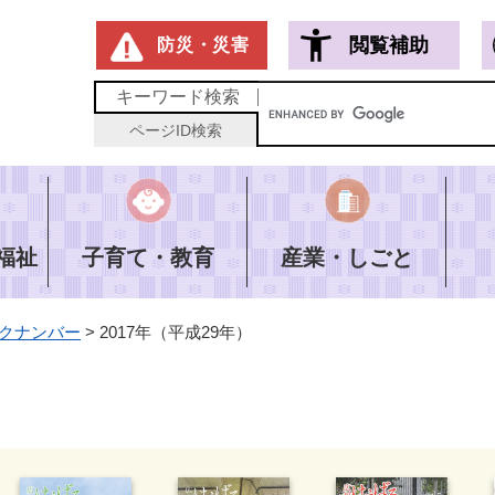
メニューを飛ばして本文へ
閲覧補助
防災・災害
キーワード
検索
ページID
検索
福祉
子育て・教育
産業・しごと
クナンバー
>
2017年（平成29年）