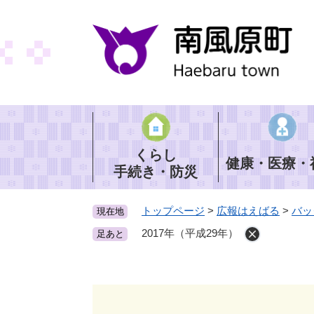
ペ
ー
ジ
の
先
頭
で
す
。
くらし
健康・医療・
手続き・防災
トップページ
>
広報はえばる
>
バッ
現在地
2017年（平成29年）
足あと