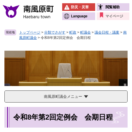
ペ
メニューを飛ばして本文へ
防災・災害
閲覧補助
ー
ジ
Language
マイページ
の
先
トップページ
>
分類でさがす
>
町政
>
町議会
>
議会日程・議案
>
南
現在地
頭
風原町議会
>
令和8年第2回定例会 会期日程
で
す
。
南風原町議会メニュー
本
令和8年第2回定例会 会期日程
文