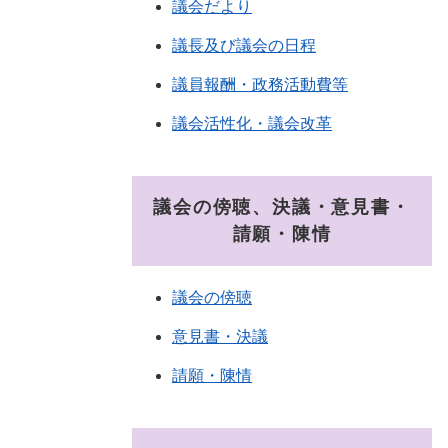
議会だより
議長及び議会の日程
議員報酬・政務活動費等
議会活性化・議会改革
議会の傍聴、決議・意見書・
請願・陳情
議会の傍聴
意見書・決議
請願・陳情