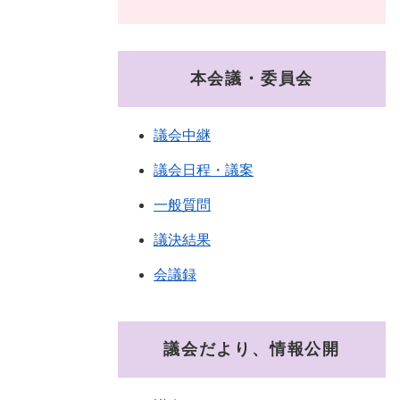
本会議・委員会
議会中継
議会日程・議案
一般質問
議決結果
会議録
議会だより、情報公開