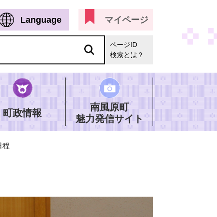
Language
マイページ
ページID
検索とは？
南風原町
町政情報
魅力発信サイト
日程