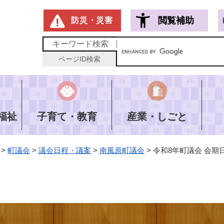
メニューを飛ばして本文へ
閲覧補助
防災・災害
キーワード
検索
ページID
検索
福祉
子育て・教育
産業・しごと
>
町議会
>
議会日程・議案
>
南風原町議会
>
令和8年町議会 会期