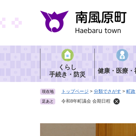
ペ
ー
ジ
の
先
頭
で
す
。
くらし
健康・医療・
手続き・防災
トップページ
>
分類でさがす
>
町政
現在地
令和8年町議会 会期日程
足あと