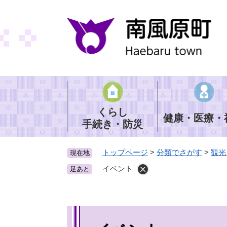
ペ
ー
ジ
の
先
頭
で
す
。
くらし
健康・医療・
手続き・防災
トップページ
>
分類でさがす
>
観光
現在地
イベント
足あと
本