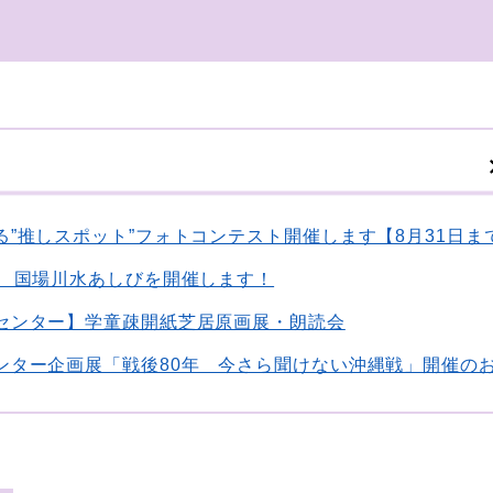
る”推しスポット”フォトコンテスト開催します【8月31日ま
回 国場川水あしびを開催します！
センター】学童疎開紙芝居原画展・朗読会
ンター企画展「戦後80年 今さら聞けない沖縄戦」開催の