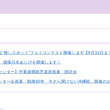
る”推しスポット”フォトコンテスト開催します【8月31日ま
回 国場川水あしびを開催します！
センター】学童疎開紙芝居原画展・朗読会
ンター企画展「戦後80年 今さら聞けない沖縄戦」開催の