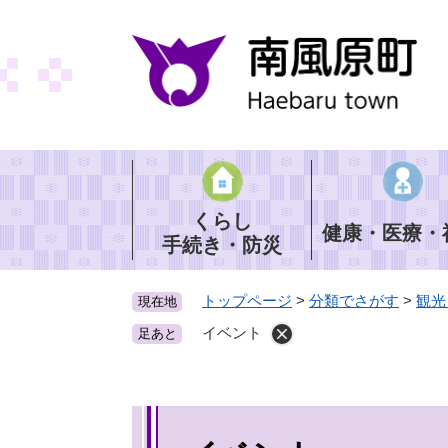
ペ
ー
ジ
の
先
頭
で
す
。
くらし
健康・医療・
手続き・防災
トップページ
>
分類でさがす
>
観光
現在地
イベント
足あと
本