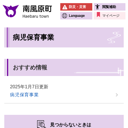
ペ
メニューを飛ばして本文へ
防災・災害
閲覧補助
ー
ジ
Language
マイページ
の
先
本
頭
病児保育事業
文
で
す
。
おすすめ情報
2025年1月7日更新
病児保育事業
見つからないときは