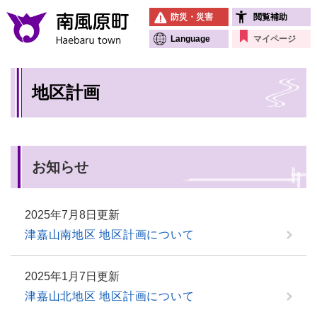
ペ
メニューを飛ばして本文へ
防災・災害
閲覧補助
ー
ジ
Language
マイページ
の
先
本
頭
地区計画
文
で
す
。
お知らせ
2025年7月8日更新
津嘉山南地区 地区計画について
2025年1月7日更新
津嘉山北地区 地区計画について