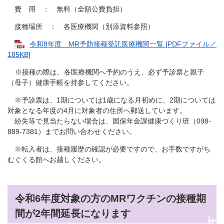
費 用 ： 無料（全額公費負担）
接種場所 ： 各医療機関（別添資料参照）
令和8年度 MR予防接種受託医療機関一覧 [PDFファイル／
185KB]
※接種の際は、各医療機関へ予約のうえ、必ず予診票と親子
（母子）健康手帳を持参してください。
※予診票は、1期については1歳になる月初めに、2期については
対象となる年度の4月に対象者の住所へ郵送しています。
紛失等で見当たらない場合は、国保年金課健康づくり班（098-
889-7381）までお問い合わせください。
※転入者は、接種履歴の確認が必要ですので、お手数ですがち
むぐくる館へお越しください。
令和6年度対象の方のMRワクチンの接種期
間が2年間延長になります