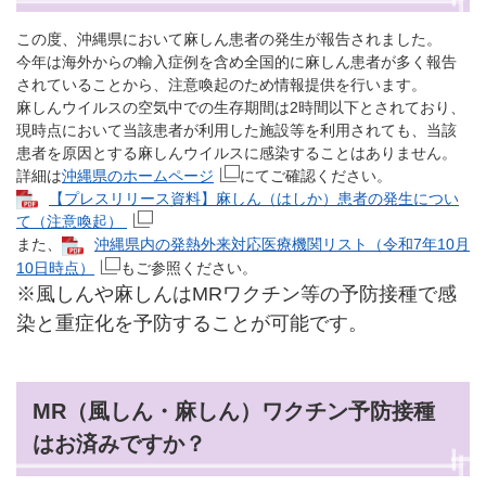
この度、沖縄県において麻しん患者の発生が報告されました。
今年は海外からの輸入症例を含め全国的に麻しん患者が多く報告
されていることから、注意喚起のため情報提供を行います。
麻しんウイルスの空気中での生存期間は2時間以下とされており、
現時点において当該患者が利用した施設等を利用されても、当該
患者を原因とする麻しんウイルスに感染することはありません。
詳細は
沖縄県のホームページ
にてご確認ください。
【プレスリリース資料】麻しん（はしか）患者の発生につい
て（注意喚起）
また、
沖縄県内の発熱外来対応医療機関リスト（令和7年10月
10日時点）
もご参照ください。​
※風しんや麻しんはMRワクチン等の予防接種で感
染と重症化を予防することが可能です。
MR（風しん・麻しん）ワクチン予防接種
はお済みですか？