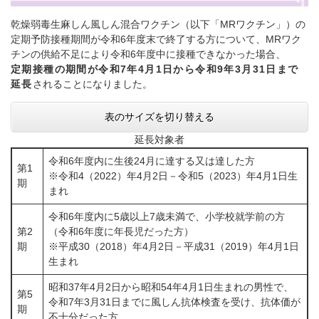
乾燥弱毒生麻しん風しん混合ワクチン（以下「MRワクチン」）の
定期予防接種期間が令和6年度末で終了する方について、MRワク
チンの供給不足により令和6年度中に接種できなかった場合、
定期接種の期間が令和7年4月1日から令和9年3月31日まで
延長
されることになりました。
表のサイズを切り替える
延長対象者
令和6年度内に生後24月に達する又は達した方
第1
​※令和4（2022）年4月2日－令和5（2023）年4月1日生
期
まれ
令和6年度内に5歳以上7歳未満で、小学校就学前の方
第2
（令和6年度に年長児だった方）
期
​※平成30（2018）年4月2日－平成31（2019）年4月1日
生まれ
昭和37年4月2日から昭和54年4月1日生まれの男性で、
第5
令和7年3月31日までに風しん抗体検査を受け、抗体価が
期
不十分だった方