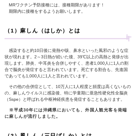
MRワクチン予防接種には、接種期限があります！
期限内に接種をするようお願いします。
（1）麻しん（はしか）とは
感染すると約10日後に発熱や咳、鼻水といった風邪のような症
状が現れます。2～3日熱が続いた後、39℃以上の高熱と発疹が出
現します。肺炎、中耳炎を合併しやすく、患者1,000人に1人の割
合で脳炎が発症すると言われています。死亡する割合も、先進国
であっても1,000人に1人と言われています。
その他の合併症として、10万人に1人程度と頻度は高くないもの
の、麻しんウイルスに感染後、特に学童期に亜急性硬化性全脳炎
（Sspe）と呼ばれる中枢神経疾患を発症することもあります。
※平成30年には沖縄県においても、外国人観光客を発端
に麻しんが流行しました。
（2）風しん（三日ばしか）とは