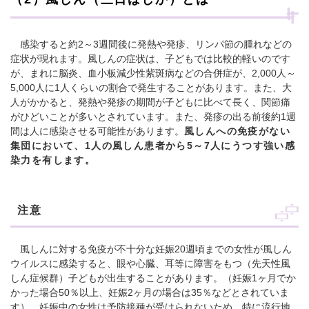
感染すると約2～3週間後に発熱や発疹、リンパ節の腫れなどの
症状が現れます。風しんの症状は、子どもでは比較的軽いのです
が、まれに脳炎、血小板減少性紫斑病などの合併症が、2,000人～
5,000人に1人くらいの割合で発生することがあります。また、大
人がかかると、発熱や発疹の期間が子どもに比べて長く、関節痛
がひどいことが多いとされています。また、発疹の出る前後約1週
間は人に感染させる可能性があります。
風しんへの免疫がない
集団において、1人の風しん患者から5～7人にうつす強い感
染力を有します。
注意
風しんに対する免疫が不十分な妊娠20週頃までの女性が風しん
ウイルスに感染すると、眼や心臓、耳等に障害をもつ（先天性風
しん症候群）子どもが出生することがあります。（妊娠1ヶ月でか
かった場合50％以上、妊娠2ヶ月の場合は35％などとされていま
す）。妊娠中の女性は予防接種が受けられないため、特に流行地