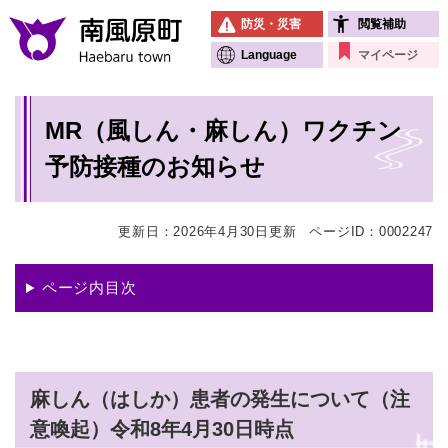
ペ
メニューを飛ばして本文へ
防災・災害
閲覧補助
ー
ジ
Language
マイページ
の
先
本
頭
MR（風しん・麻しん）ワクチン
文
で
す
予防接種のお知らせ
。
更新日：2026年4月30日更新
ページID：0002247
ページ内目次
麻しん（はしか）患者の発生について（注
意喚起）令和8年4月30日時点