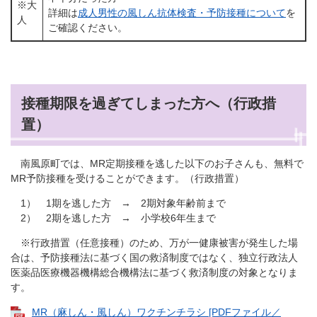
※大
詳細は
成人男性の風しん抗体検査・予防接種について
を
人
ご確認ください。
接種期限を過ぎてしまった方へ（行政措
置）
南風原町では、MR定期接種を逃した以下のお子さんも、無料で
MR予防接種を受けることができます。（行政措置）
1） 1期を逃した方 → 2期対象年齢前まで
2） 2期を逃した方 → 小学校6年生まで
※行政措置（任意接種）のため、万が一健康被害が発生した場
合は、予防接種法に基づく国の救済制度ではなく、独立行政法人
医薬品医療機器機構総合機構法に基づく救済制度の対象となりま
す。
MR（麻しん・風しん）ワクチンチラシ [PDFファイル／