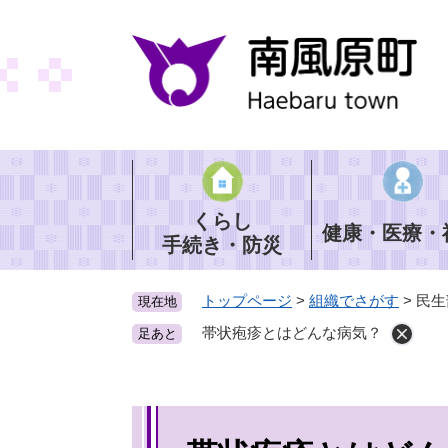
ペ
ー
ジ
の
先
頭
で
す
。
くらし
健康・医療・
手続き・防災
トップページ
>
組織でさがす
>
民生
現在地
帯状疱疹とはどんな病気？
足あと
本