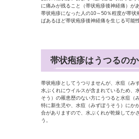
に痛みが残ること（帯状疱疹後神経痛）が
​帯状疱疹になった人の10～50％程度が
ばあるほど帯状疱疹後神経痛を生じる可能
帯状疱疹はうつるのか
帯状疱疹としてうつりませんが、水痘（み
水ぶくれにウイルスが含まれているため、
そう）の罹患歴のない方にうつると水痘（
特に新生児や、水痘（みずぼうそう）にか
合がありますので、水ぶくれが乾燥してか
う。