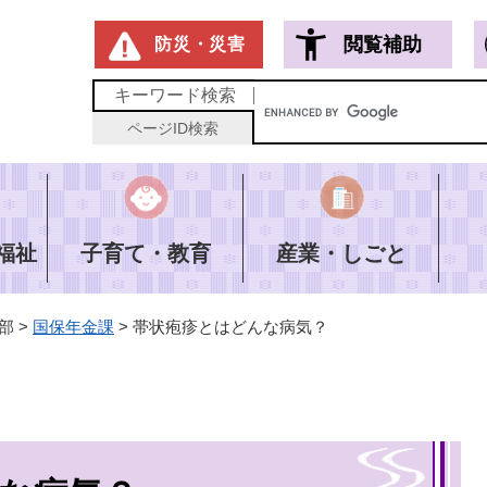
メニューを飛ばして本文へ
閲覧補助
防災・災害
キーワード
検索
ページID
検索
福祉
子育て・教育
産業・しごと
部
>
国保年金課
>
帯状疱疹とはどんな病気？