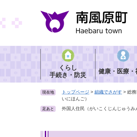
ペ
ー
ジ
の
先
頭
で
す
。
くらし
健康・医療・
手続き・防災
トップページ
>
組織でさがす
>
総務
現在地
いにほんご）
外国人住民（がいこくじんじゅうみ
足あと
本