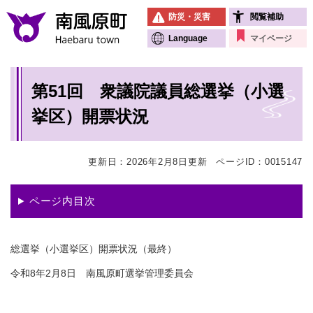
ペ
メニューを飛ばして本文へ
防災・災害
閲覧補助
ー
ジ
Language
マイページ
の
先
本
頭
第51回 衆議院議員総選挙（小選
文
で
す
挙区）開票状況
。
更新日：2026年2月8日更新
ページID：0015147
ページ内目次
総選挙（小選挙区）開票状況（最終）
令和8年2月8日 南風原町選挙管理委員会