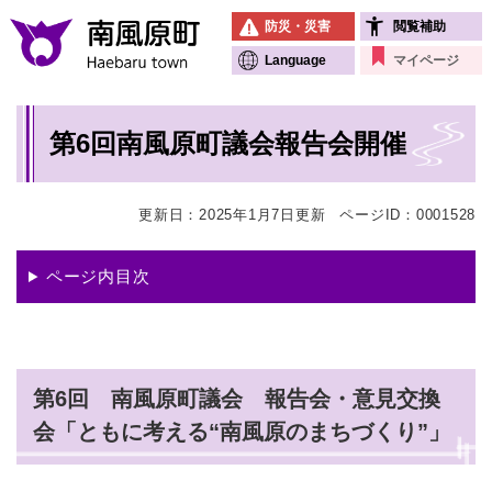
ペ
メニューを飛ばして本文へ
防災・災害
閲覧補助
ー
ジ
Language
マイページ
の
先
本
頭
第6回南風原町議会報告会開催
文
で
す
。
更新日：2025年1月7日更新
ページID：0001528
ページ内目次
第6回 南風原町議会 報告会・意見交換
会「ともに考える“南風原のまちづくり”」