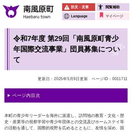
ペ
メニューを飛ばして本文へ
防災・災害
閲覧補助
ー
ジ
Language
マイページ
の
先
本
頭
令和7年度 第29回「南風原町青少
文
で
す
年国際交流事業」団員募集につい
。
て
更新日：2025年5月9日更新
ページID：0011711
ページ内目次
本町の青少年リーダーを海外に派遣し、訪問地の教育・文化・歴
史・産業等の視察学習や青少年団体との交流及びホームステイ等
の活動を通して、国際的視野を広めるとともに、友情を深め、国