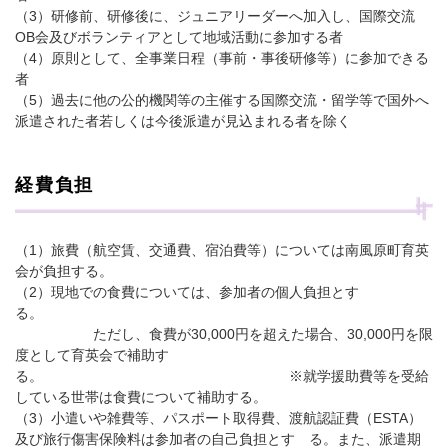
（3）研修前、研修後に、ジュニアリーダーへ加入し、国際交流
OB会及びボランティアとして地域活動に参加する者
（4）原則として、全事業日程（事前・事後研修等）に参加できる
者
（5）過去に他の公的機関等の主催する国際交流・留学等で国外へ
派遣された者若しくは今後派遣が見込まれる者を除く
経費負担
（1）旅費（航空賃、交通費、宿泊費等）については南風原町育英
会が負担する。
（2）現地での食費については、参加者の個人負担とす
る。
ただし、食費が30,000円を超えた場合、30,000円を限
度として育英会で補助す
る。 ※就学援助費等を受給
している世帯は食費について補助する。
（3）小遣いや雑費等、パスポート取得費、渡航認証費（ESTA）
及び旅行傷害保険料は参加者の自己負担とす る。また、派遣期